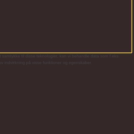
t samtykke til disse teknologier, kan vi behandle data som f.eks.
iv indvirkning på visse funktioner og egenskaber.