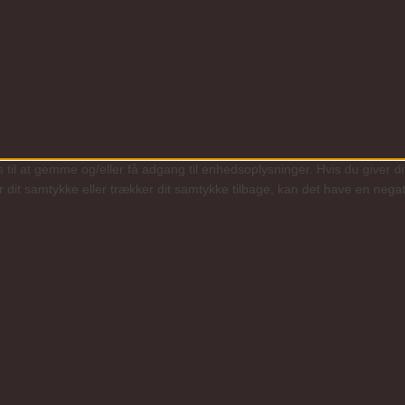
 til at gemme og/eller få adgang til enhedsoplysninger. Hvis du giver di
r dit samtykke eller trækker dit samtykke tilbage, kan det have en negat