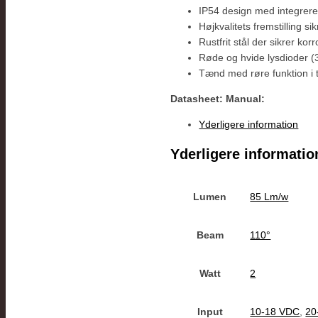
IP54 design med integreret
Højkvalitets fremstilling si
Rustfrit stål der sikrer kor
Røde og hvide lysdioder (
Tænd med røre funktion i 
Datasheet:
Manual:
Yderligere information
Yderligere informatio
Lumen
85 Lm/w
Beam
110°
Watt
2
Input
10-18 VDC
,
20