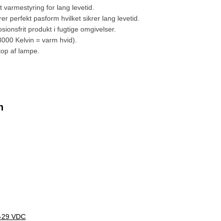
 varmestyring for lang levetid.
krer perfekt pasform hvilket sikrer lang levetid.
rosionsfrit produkt i fugtige omgivelser.
3000 Kelvin = varm hvid).
top af lampe.
n
-29 VDC