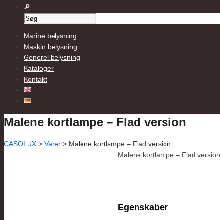
Marine belysning
Maskin belysning
Generel belysning
Kataloger
Kontakt
Malene kortlampe – Flad version
CASOLUX
>
Varer
>
Malene kortlampe – Flad version
Malene kortlampe – Flad versio
Egenskaber