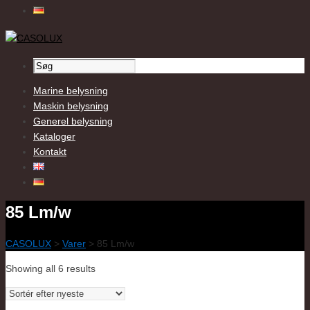
Marine belysning
Maskin belysning
Generel belysning
Kataloger
Kontakt
85 Lm/w
CASOLUX
>
Varer
>
85 Lm/w
Showing all 6 results