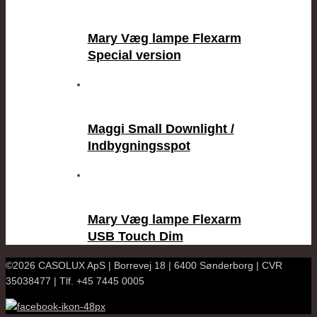
Mary Væg lampe Flexarm
Special version
Maggi Small Downlight /
Indbygningsspot
Mary Væg lampe Flexarm
USB Touch Dim
©2026 CASOLUX ApS | Borrevej 18 | 6400 Sønderborg | CVR
35038477 | Tlf. +45 7445 0005