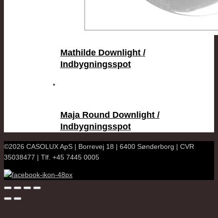
Mathilde Downlight /
Indbygningsspot
Maja Round Downlight /
Indbygningsspot
©2026 CASOLUX ApS | Borrevej 18 | 6400 Sønderborg | CVR
35038477 | Tlf. +45 7445 0005