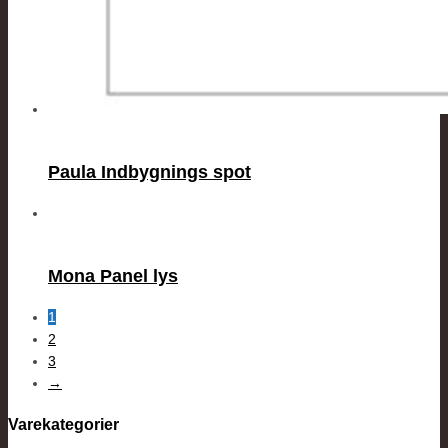
Paula Indbygnings spot
Mona Panel lys
1
2
3
→
Varekategorier