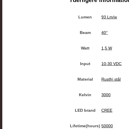
Lumen
93 Lm/w
Beam
40°
Watt
1,5 W
Input
10-30 VDC
Material
Rustfri stål
Kelvin
3000
LED brand
CREE
Lifetime(hours)
50000