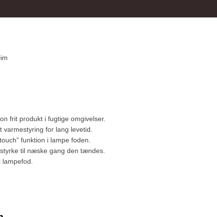
Dim
ion frit produkt i fugtige omgivelser.
 varmestyring for lang levetid.
uch” funktion i lampe foden.
styrke til næske gang den tændes.
i lampefod.
n