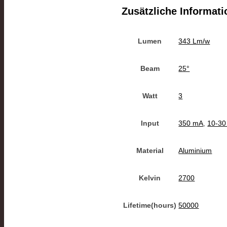
Zusätzliche Informat
Lumen
343 Lm/w
Beam
25°
Watt
3
Input
350 mA
,
10-3
Material
Aluminium
Kelvin
2700
Lifetime(hours)
50000