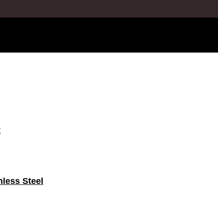
t
nless Steel