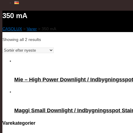
350 mA
CASOLUX
>
Varer
>
350 mA
Showing all 2 results
Mie – High Power Downlight / Indbygningsspo
Maggi Small Downlight / Indbygningsspot Stai
Varekategorier