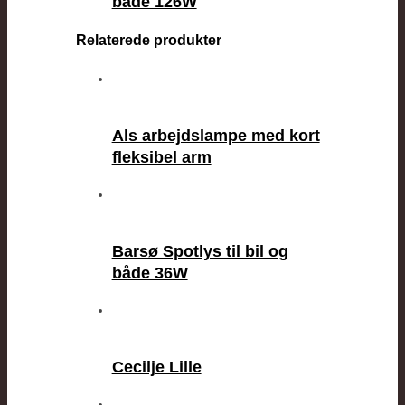
både 126W
Relaterede produkter
Als arbejdslampe med kort
fleksibel arm
Barsø Spotlys til bil og
både 36W
Cecilje Lille