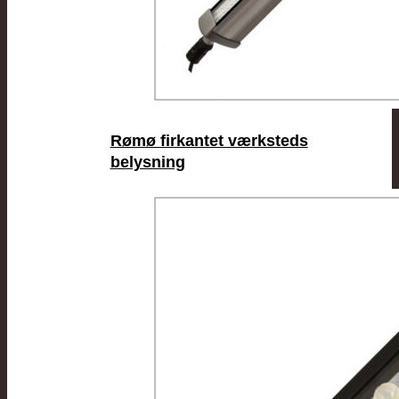
Rømø firkantet værksteds
belysning