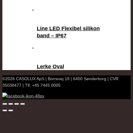
Line LED Flexibel silikon
band – IP67
Lerke Oval
©2026 CASOLUX ApS | Borrevej 18 | 6400 Sønderborg | CVR
35038477 | Tlf. +45 7445 0005