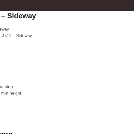
 – Sideway
deway
– 4×11 – Sideway
ed strip.
1 mm height.
ionen