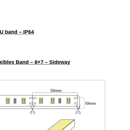
PU band – IP64
xibles Band – 8×7 – Sideway