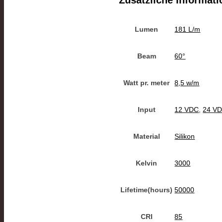
Lumen
181 L/m
Beam
60°
Watt pr. meter
8,5 w/m
Input
12 VDC
,
24 V
Material
Silikon
Kelvin
3000
Lifetime(hours)
50000
CRI
85