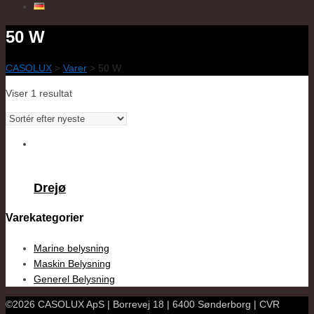
50 W
CASOLUX
>
Varer
>
50 W
Viser 1 resultat
Drejø
Varekategorier
Marine belysning
Maskin Belysning
Generel Belysning
©2026 CASOLUX ApS | Borrevej 18 | 6400 Sønderborg | CVR