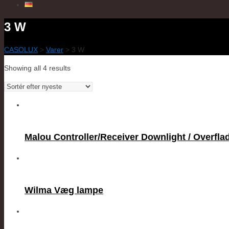
3 W
CASOLUX
>
Varer
>
3 W
Showing all 4 results
Malou Controller/Receiver Downlight / Overfl
Wilma Væg lampe