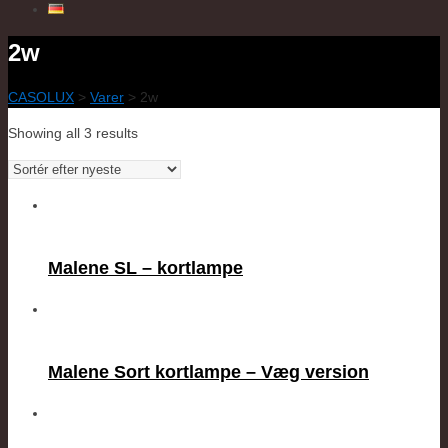
2w
CASOLUX
>
Varer
>
2w
Showing all 3 results
Malene SL – kortlampe
Malene Sort kortlampe – Væg version