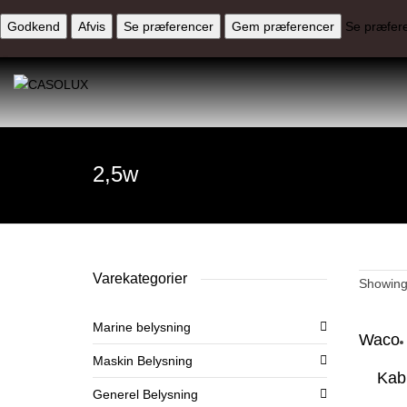
Godkend
Afvis
Se præferencer
Gem præferencer
Se præfer
2,5w
Varekategorier
Showing 
Marine belysning
Waco
Maskin Belysning
Kab
Generel Belysning