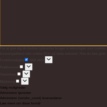
For at give dig de bedste oplevelser bruger vi teknologier som cookies t
browsingadfærd eller unikke ID'er på dette websted. Hvis du ikke giver 
Funktionsdygtig
Altid aktiv
Funktionsdygtig
Præferencer
Præferencer
Statistikker
Statistikker
Marketing
Marketing
Vælg muligheder
Administrer tjenester
Administrer {vendor_count} leverandører
Læs mere om disse formål