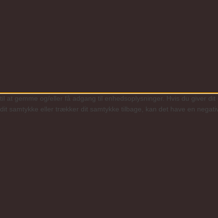
il at gemme og/eller få adgang til enhedsoplysninger. Hvis du giver dit 
dit samtykke eller trækker dit samtykke tilbage, kan det have en negati