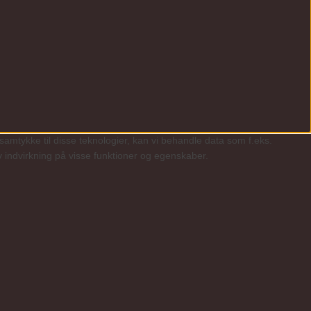
samtykke til disse teknologier, kan vi behandle data som f.eks.
v indvirkning på visse funktioner og egenskaber.