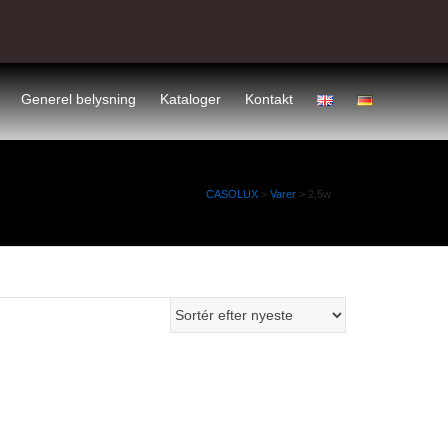
Generel belysning
Kataloger
Kontakt
CASOLUX
>
Varer
>
2,5w