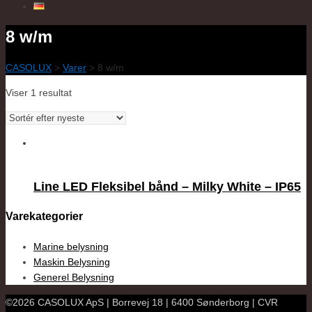
8 w/m
CASOLUX
>
Varer
>
8 w/m
Viser 1 resultat
Line LED Fleksibel bånd – Milky White – IP65
Varekategorier
Marine belysning
Maskin Belysning
Generel Belysning
©2026 CASOLUX ApS | Borrevej 18 | 6400 Sønderborg | CVR