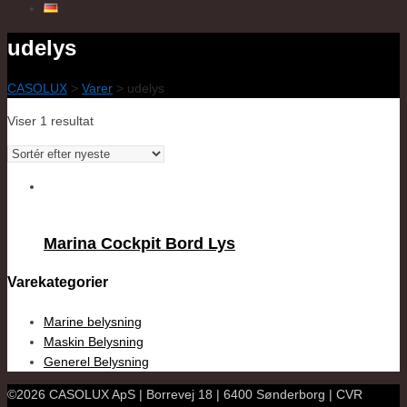
udelys
CASOLUX
>
Varer
>
udelys
Viser 1 resultat
Marina Cockpit Bord Lys
Varekategorier
Marine belysning
Maskin Belysning
Generel Belysning
©2026 CASOLUX ApS | Borrevej 18 | 6400 Sønderborg | CVR