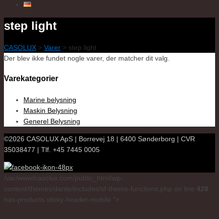
step light
CASOLUX
>
Varer
>
step light
Der blev ikke fundet nogle varer, der matcher dit valg.
Varekategorier
Marine belysning
Maskin Belysning
Generel Belysning
©2026 CASOLUX ApS | Borrevej 18 | 6400 Sønderborg | CVR
35038477 | Tlf. +45 7445 0005
/var/www/casolux.com/public_html/wp-
content/themes/dante/includes/sf-theme-functions.php on line
428
has-products sticky-header-mobile ">