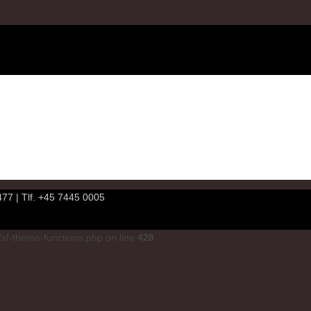
7 | Tlf. +45 7445 0005
sf-theme-functions.php on line
428