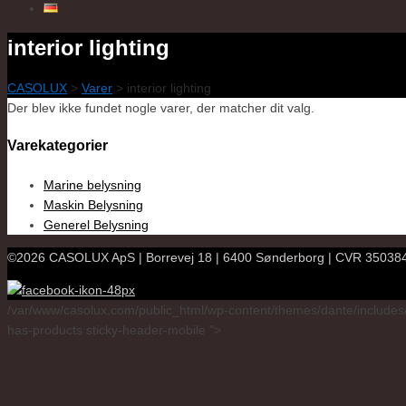
interior lighting
CASOLUX
>
Varer
>
interior lighting
Der blev ikke fundet nogle varer, der matcher dit valg.
Varekategorier
Marine belysning
Maskin Belysning
Generel Belysning
©2026 CASOLUX ApS | Borrevej 18 | 6400 Sønderborg | CVR 3503847
/var/www/casolux.com/public_html/wp-content/themes/dante/includes/
has-products sticky-header-mobile ">