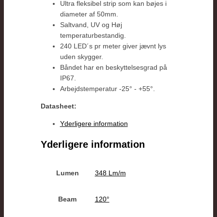
Ultra fleksibel strip som kan bøjes i
diameter af 50mm.
Saltvand, UV og Høj
temperaturbestandig.
240 LED´s pr meter giver jævnt lys
uden skygger.
Båndet har en beskyttelsesgrad på
IP67.
Arbejdstemperatur -25° - +55°.
Datasheet:
Yderligere information
Yderligere information
Lumen
348 Lm/m
Beam
120°