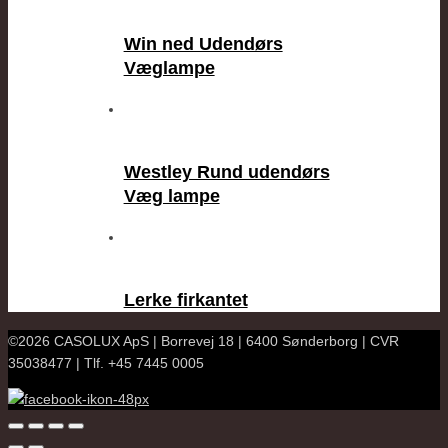
Win ned Udendørs
Væglampe
Westley Rund udendørs
Væg lampe
Lerke firkantet
©2026 CASOLUX ApS | Borrevej 18 | 6400 Sønderborg | CVR
35038477 | Tlf. +45 7445 0005