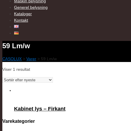
Maskin belysning
Generel belysning
Kataloger
Kontakt
59 Lm/w
CASOLUX
>
Varer
>
59 Lm/w
Viser 1 resultat
Kabinet lys – Firkant
Varekategorier