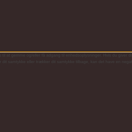
 til at gemme og/eller få adgang til enhedsoplysninger. Hvis du giver di
r dit samtykke eller trækker dit samtykke tilbage, kan det have en negat