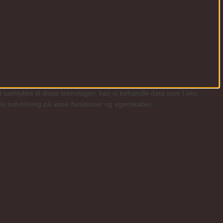
t samtykke til disse teknologier, kan vi behandle data som f.eks.
iv indvirkning på visse funktioner og egenskaber.