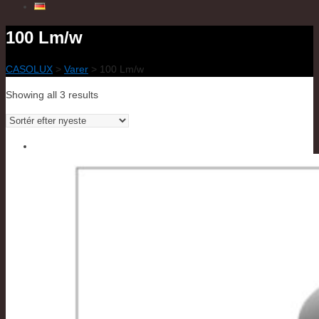
100 Lm/w
CASOLUX
>
Varer
>
100 Lm/w
Showing all 3 results