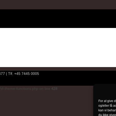
7 | Tlf. +45 7445 0005
sf-theme-functions.php on line
428
For at give 
og/eller få a
kan vi behan
du ikke give