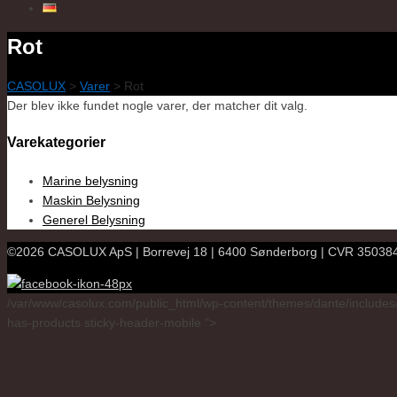
Rot
CASOLUX
>
Varer
>
Rot
Der blev ikke fundet nogle varer, der matcher dit valg.
Varekategorier
Marine belysning
Maskin Belysning
Generel Belysning
©2026 CASOLUX ApS | Borrevej 18 | 6400 Sønderborg | CVR 3503847
/var/www/casolux.com/public_html/wp-content/themes/dante/includes/
has-products sticky-header-mobile ">