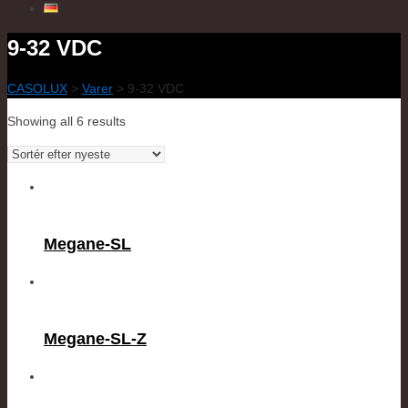
9-32 VDC
CASOLUX
>
Varer
>
9-32 VDC
Showing all 6 results
Megane-SL
Megane-SL-Z