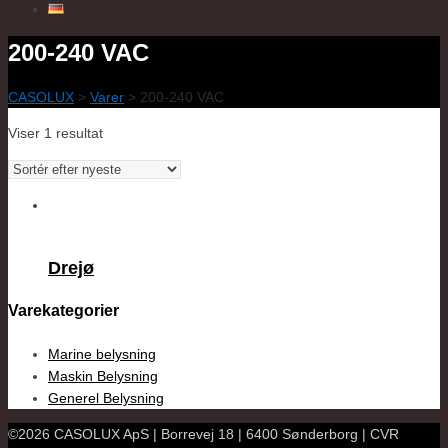
200-240 VAC
CASOLUX
>
Varer
>
200-240 VAC
Viser 1 resultat
Drejø
Varekategorier
Marine belysning
Maskin Belysning
Generel Belysning
©2026 CASOLUX ApS | Borrevej 18 | 6400 Sønderborg | CVR