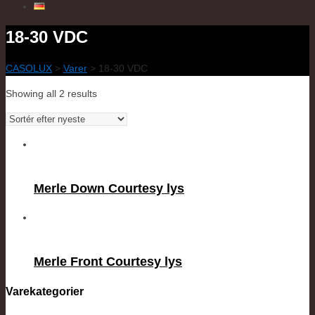
18-30 VDC
CASOLUX
>
Varer
>
18-30 VDC
Showing all 2 results
Merle Down Courtesy lys
Merle Front Courtesy lys
Varekategorier